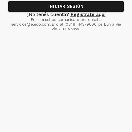
INICIAR SESIÓN
¿No tenés cuenta?
Registrate aquí
Por consultas comunicate
por email a
servicios@eleco.com.ar
o al
(0249) 443-9000
de Lun a Vie
de 7:30 a 21hs.