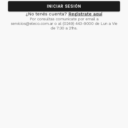
INICIAR SESIÓN
¿No tenés cuenta?
Registrate aquí
Por consultas comunicate
por email a
servicios@eleco.com.ar
o al
(0249) 443-9000
de Lun a Vie
de 7:30 a 21hs.