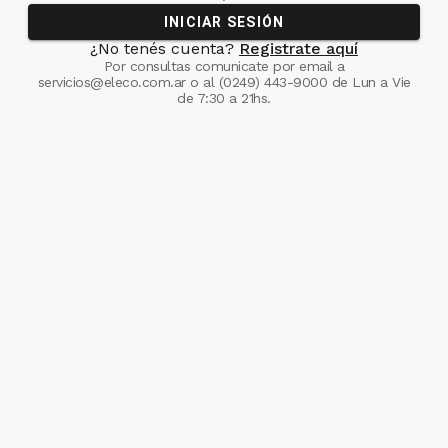
INICIAR SESIÓN
¿No tenés cuenta?
Registrate aquí
Por consultas comunicate
por email a
servicios@eleco.com.ar
o al
(0249) 443-9000
de Lun a Vie
de 7:30 a 21hs.