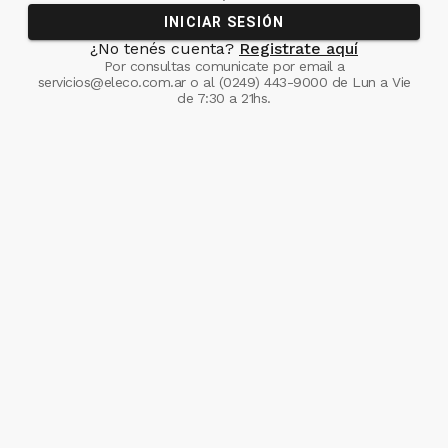
INICIAR SESIÓN
¿No tenés cuenta?
Registrate aquí
Por consultas comunicate
por email a
servicios@eleco.com.ar
o al
(0249) 443-9000
de Lun a Vie
de 7:30 a 21hs.