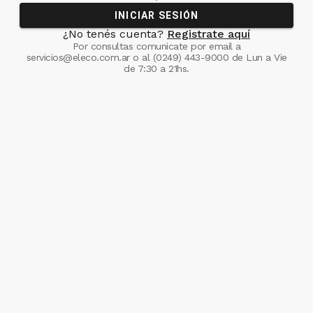
INICIAR SESIÓN
¿No tenés cuenta?
Registrate aquí
Por consultas comunicate
por email a
servicios@eleco.com.ar
o al
(0249) 443-9000
de Lun a Vie
de 7:30 a 21hs.