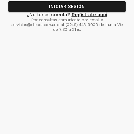
INICIAR SESIÓN
¿No tenés cuenta?
Registrate aquí
Por consultas comunicate
por email a
servicios@eleco.com.ar
o al
(0249) 443-9000
de Lun a Vie
de 7:30 a 21hs.