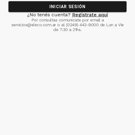
INICIAR SESIÓN
¿No tenés cuenta?
Registrate aquí
Por consultas comunicate
por email a
servicios@eleco.com.ar
o al
(0249) 443-9000
de Lun a Vie
de 7:30 a 21hs.