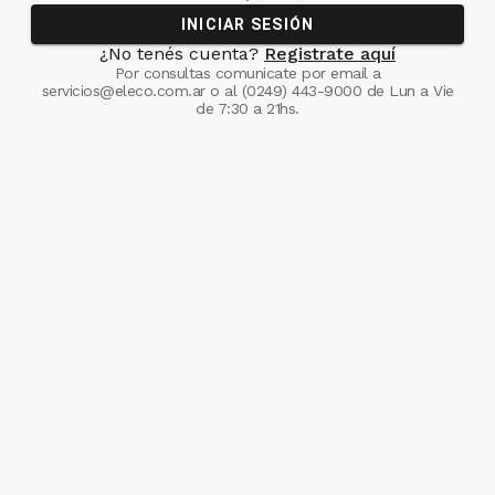
INICIAR SESIÓN
¿No tenés cuenta?
Registrate aquí
Por consultas comunicate
por email a
servicios@eleco.com.ar
o al
(0249) 443-9000
de Lun a Vie
de 7:30 a 21hs.