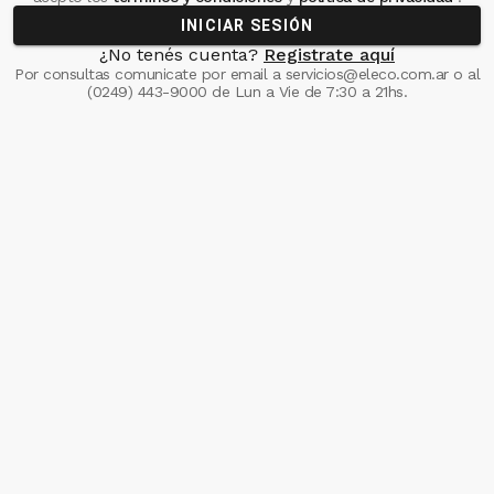
INICIAR SESIÓN
¿No tenés cuenta?
Registrate aquí
Por consultas comunicate
por email a
servicios@eleco.com.ar
o al
(0249) 443-9000
de Lun a Vie de 7:30 a 21hs.