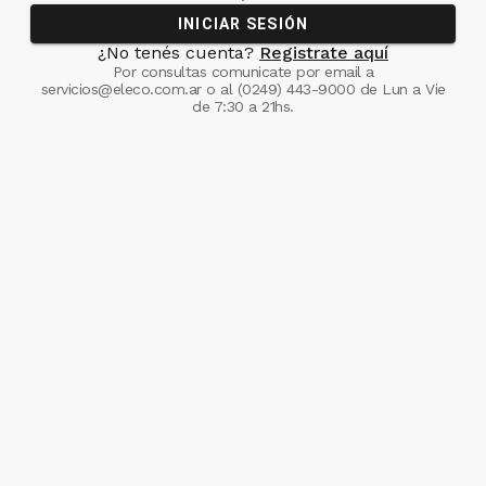
INICIAR SESIÓN
¿No tenés cuenta?
Registrate aquí
Por consultas comunicate
por email a
servicios@eleco.com.ar
o al
(0249) 443-9000
de Lun a Vie
de 7:30 a 21hs.