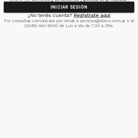
INICIAR SESIÓN
¿No tenés cuenta?
Registrate aquí
Por consultas comunicate
por email a
servicios@eleco.com.ar
o al
(0249) 443-9000
de Lun a Vie de 7:30 a 21hs.