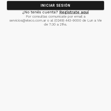
INICIAR SESIÓN
¿No tenés cuenta?
Registrate aquí
Por consultas comunicate
por email a
servicios@eleco.com.ar
o al
(0249) 443-9000
de Lun a Vie
de 7:30 a 21hs.