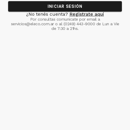
INICIAR SESIÓN
¿No tenés cuenta?
Registrate aquí
Por consultas comunicate
por email a
servicios@eleco.com.ar
o al
(0249) 443-9000
de Lun a Vie
de 7:30 a 21hs.