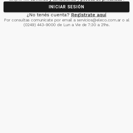
INICIAR SESIÓN
¿No tenés cuenta?
Registrate aquí
Por consultas comunicate
por email a
servicios@eleco.com.ar
o al
(0249) 443-9000
de Lun a Vie de 7:30 a 21hs.