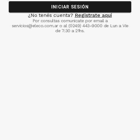
INICIAR SESIÓN
¿No tenés cuenta?
Registrate aquí
Por consultas comunicate
por email a
servicios@eleco.com.ar
o al
(0249) 443-9000
de Lun a Vie
de 7:30 a 21hs.