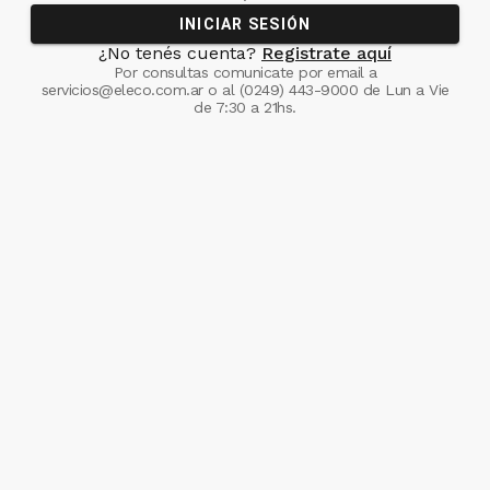
INICIAR SESIÓN
¿No tenés cuenta?
Registrate aquí
Por consultas comunicate
por email a
servicios@eleco.com.ar
o al
(0249) 443-9000
de Lun a Vie
de 7:30 a 21hs.