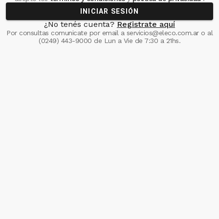
INICIAR SESIÓN
¿No tenés cuenta?
Registrate aquí
Por consultas comunicate
por email a
servicios@eleco.com.ar
o al
(0249) 443-9000
de Lun a Vie de 7:30 a 21hs.