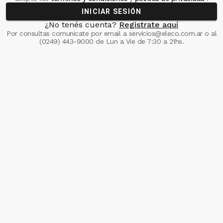
INICIAR SESIÓN
¿No tenés cuenta?
Registrate aquí
Por consultas comunicate
por email a
servicios@eleco.com.ar
o al
(0249) 443-9000
de Lun a Vie de 7:30 a 21hs.