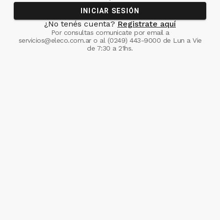
INICIAR SESIÓN
¿No tenés cuenta?
Registrate aquí
Por consultas comunicate
por email a
servicios@eleco.com.ar
o al
(0249) 443-9000
de Lun a Vie
de 7:30 a 21hs.