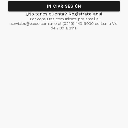
INICIAR SESIÓN
¿No tenés cuenta?
Registrate aquí
Por consultas comunicate
por email a
servicios@eleco.com.ar
o al
(0249) 443-9000
de Lun a Vie
de 7:30 a 21hs.