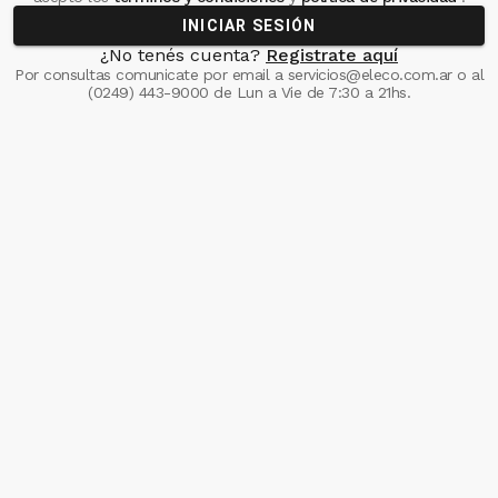
INICIAR SESIÓN
¿No tenés cuenta?
Registrate aquí
Por consultas comunicate
por email a
servicios@eleco.com.ar
o al
(0249) 443-9000
de Lun a Vie de 7:30 a 21hs.