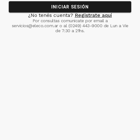
INICIAR SESIÓN
¿No tenés cuenta?
Registrate aquí
Por consultas comunicate
por email a
servicios@eleco.com.ar
o al
(0249) 443-9000
de Lun a Vie
de 7:30 a 21hs.