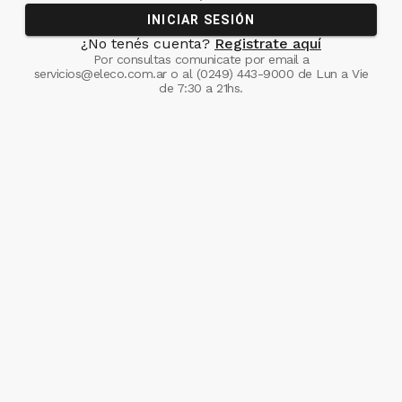
INICIAR SESIÓN
¿No tenés cuenta?
Registrate aquí
Por consultas comunicate
por email a
servicios@eleco.com.ar
o al
(0249) 443-9000
de Lun a Vie
de 7:30 a 21hs.