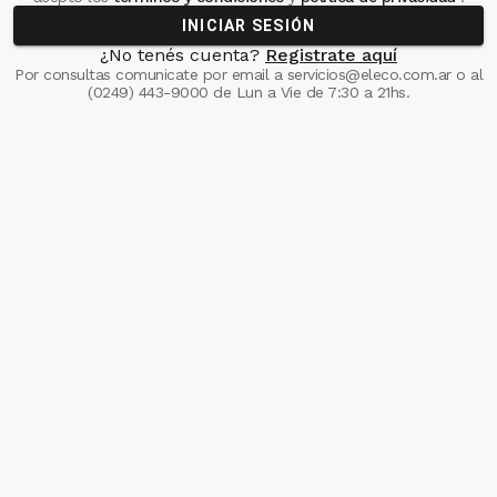
INICIAR SESIÓN
¿No tenés cuenta?
Registrate aquí
Por consultas comunicate
por email a
servicios@eleco.com.ar
o al
(0249) 443-9000
de Lun a Vie de 7:30 a 21hs.