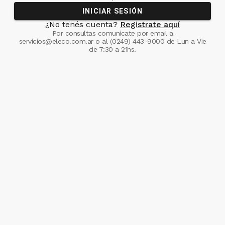
INICIAR SESIÓN
¿No tenés cuenta?
Registrate aquí
Por consultas comunicate
por email a
servicios@eleco.com.ar
o al
(0249) 443-9000
de Lun a Vie
de 7:30 a 21hs.