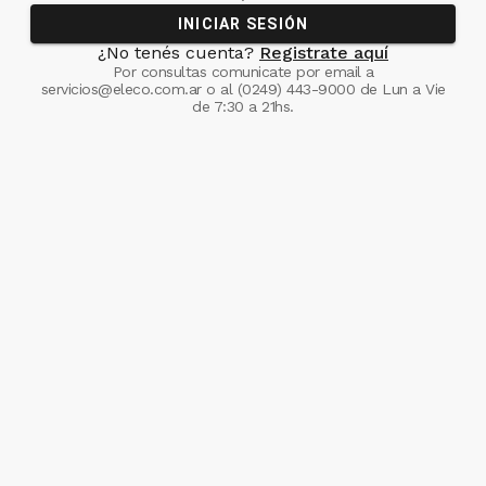
INICIAR SESIÓN
¿No tenés cuenta?
Registrate aquí
Por consultas comunicate
por email a
servicios@eleco.com.ar
o al
(0249) 443-9000
de Lun a Vie
de 7:30 a 21hs.