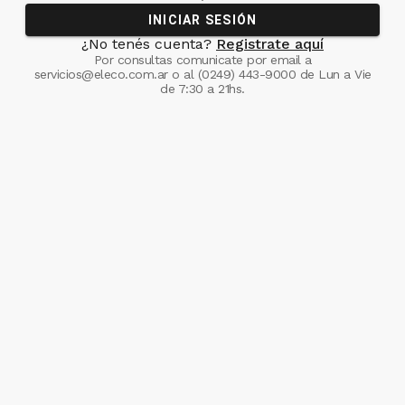
INICIAR SESIÓN
¿No tenés cuenta?
Registrate aquí
Por consultas comunicate
por email a
servicios@eleco.com.ar
o al
(0249) 443-9000
de Lun a Vie
de 7:30 a 21hs.