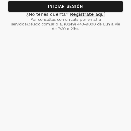
INICIAR SESIÓN
¿No tenés cuenta?
Registrate aquí
Por consultas comunicate
por email a
servicios@eleco.com.ar
o al
(0249) 443-9000
de Lun a Vie
de 7:30 a 21hs.