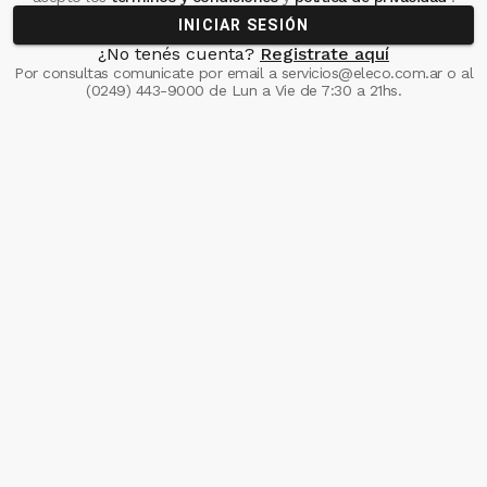
INICIAR SESIÓN
¿No tenés cuenta?
Registrate aquí
Por consultas comunicate
por email a
servicios@eleco.com.ar
o al
(0249) 443-9000
de Lun a Vie de 7:30 a 21hs.