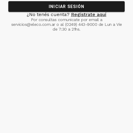
INICIAR SESIÓN
¿No tenés cuenta?
Registrate aquí
Por consultas comunicate
por email a
servicios@eleco.com.ar
o al
(0249) 443-9000
de Lun a Vie
de 7:30 a 21hs.