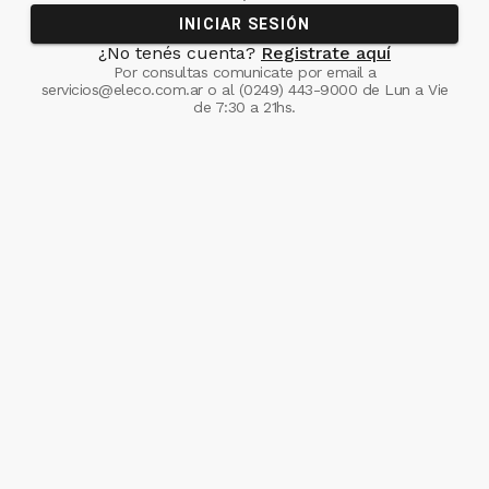
INICIAR SESIÓN
¿No tenés cuenta?
Registrate aquí
Por consultas comunicate
por email a
servicios@eleco.com.ar
o al
(0249) 443-9000
de Lun a Vie
de 7:30 a 21hs.