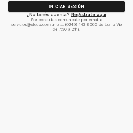
INICIAR SESIÓN
¿No tenés cuenta?
Registrate aquí
Por consultas comunicate
por email a
servicios@eleco.com.ar
o al
(0249) 443-9000
de Lun a Vie
de 7:30 a 21hs.