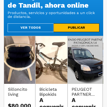
de Tandil, ahora online
Productos, servicios y oportunidades a un click
de distancia.
VER TODOS
PUBLICAR
Silloncito
Bicicleta
PEUGEOT
living
Bipokids
PARTNER
A
PATAGÓNICA
A
1.4
$80.000
convenir
convenir