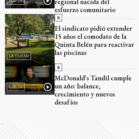
regional nacida del
ECO TV
esfuerzo comunitario
5
El sindicato pidió extender
15 años el comodato de la
Quinta Belén para reactivar
las piscinas
LA CIUDAD
6
McDonald's Tandil cumple
un año: balance,
ECO TV
crecimiento y nuevos
desafíos
Ads