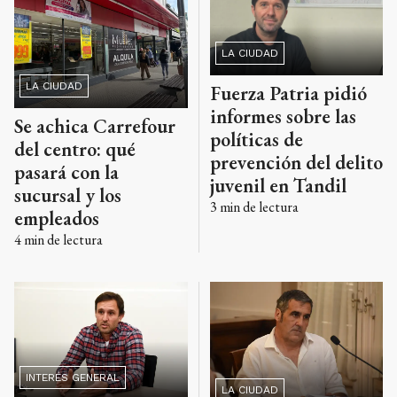
LA CIUDAD
LA CIUDAD
Fuerza Patria pidió
informes sobre las
Se achica Carrefour
políticas de
del centro: qué
prevención del delito
pasará con la
juvenil en Tandil
sucursal y los
3
min de lectura
empleados
4
min de lectura
INTERÉS GENERAL
LA CIUDAD