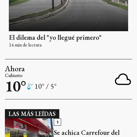
El dilema del "yo llegué primero"
14
min de lectura
Ahora
Cubierto
10
°
10
° /
5
°
LAS MÁS LEÍDAS
1
Se achica Carrefour del