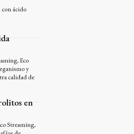
 con ácido
ida
eaming, Eco
 organismo y
tra calidad de
rolitos en
Eco Streaming,
safíos de