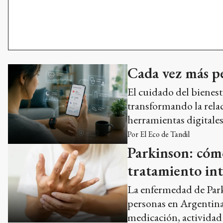
Cada vez más pe
El cuidado del bienest
transformando la relac
herramientas digitale
Por
El Eco de Tandil
Parkinson: cómo
tratamiento inte
La enfermedad de Park
personas en Argentina
medicación, actividad