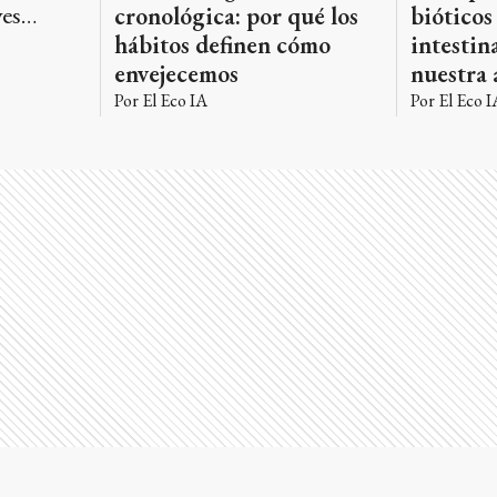
ves
cronológica: por qué los
bióticos
hábitos definen cómo
intestin
través de
envejecemos
nuestra 
ersonal.
Por
El Eco IA
Por
El Eco I