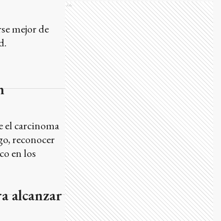
Ads
se mejor de
d.
n
e el carcinoma
sgo, reconocer
co en los
ra alcanzar