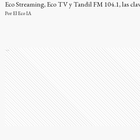
Eco Streaming, Eco TV y Tandil FM 104.1, las cla
fundamentales para transformar la rutina diaria a 
Por
El Eco IA
la creación de entornos favorables y la disciplina p
Ads