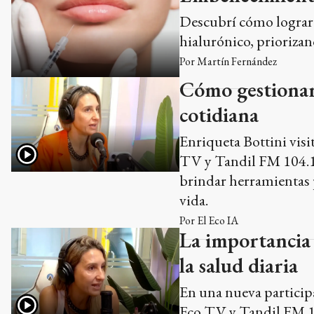
Descubrí cómo lograr 
hialurónico, priorizan
Por
Martín Fernández
Cómo gestionar e
cotidiana
Enriqueta Bottini vis
TV y Tandil FM 104.1, 
brindar herramientas p
vida.
Por
El Eco IA
La importancia d
la salud diaria
En una nueva particip
Eco TV y Tandil FM 104