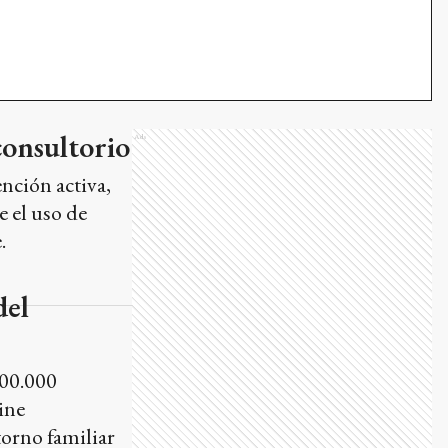
consultorio
Ads
ención activa,
e el uso de
.
del
100.000
ine
orno familiar