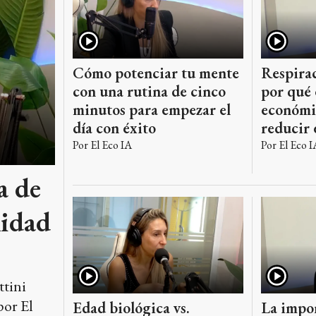
Cómo potenciar tu mente
Respirac
con una rutina de cinco
por qué 
minutos para empezar el
económic
día con éxito
reducir 
Por
El Eco IA
Por
El Eco I
a de
lidad
ttini
por El
Edad biológica vs.
La impor