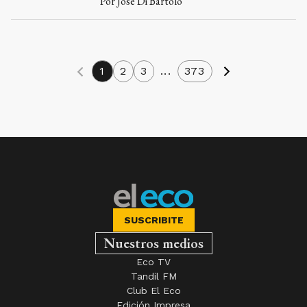
Por
José Di Bartolo
1
2
3
...
373
SUSCRIBITE
Nuestros medios
Eco TV
Tandil FM
Club El Eco
Edición Impresa