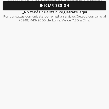
INICIAR SESIÓN
¿No tenés cuenta?
Registrate aquí
Por consultas comunicate
por email a
servicios@eleco.com.ar
o al
(0249) 443-9000
de Lun a Vie de 7:30 a 21hs.