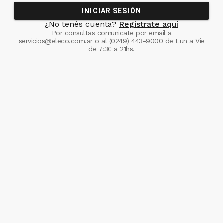
INICIAR SESIÓN
¿No tenés cuenta?
Registrate aquí
Por consultas comunicate
por email a
servicios@eleco.com.ar
o al
(0249) 443-9000
de Lun a Vie
de 7:30 a 21hs.