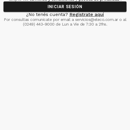
INICIAR SESIÓN
¿No tenés cuenta?
Registrate aquí
Por consultas comunicate
por email a
servicios@eleco.com.ar
o al
(0249) 443-9000
de Lun a Vie de 7:30 a 21hs.