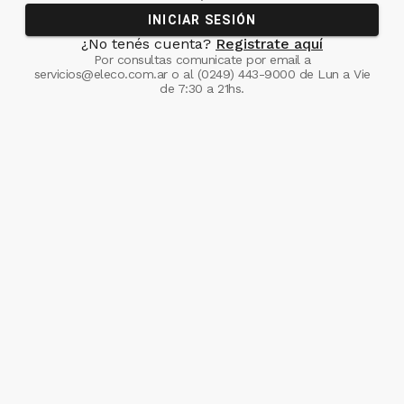
INICIAR SESIÓN
¿No tenés cuenta?
Registrate aquí
Por consultas comunicate
por email a
servicios@eleco.com.ar
o al
(0249) 443-9000
de Lun a Vie
de 7:30 a 21hs.