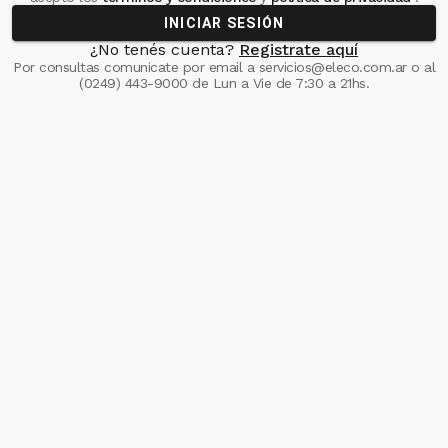
INICIAR SESIÓN
¿No tenés cuenta?
Registrate aquí
Por consultas comunicate
por email a
servicios@eleco.com.ar
o al
(0249) 443-9000
de Lun a Vie de 7:30 a 21hs.