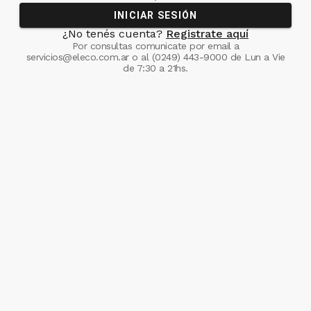
INICIAR SESIÓN
¿No tenés cuenta?
Registrate aquí
Por consultas comunicate
por email a
servicios@eleco.com.ar
o al
(0249) 443-9000
de Lun a Vie
de 7:30 a 21hs.