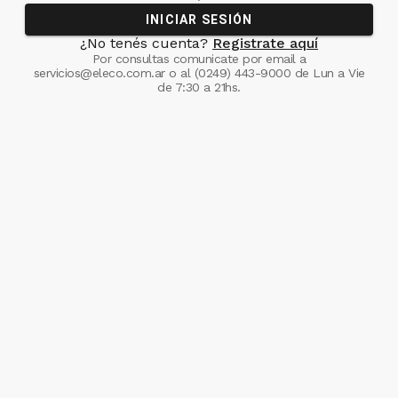
INICIAR SESIÓN
¿No tenés cuenta?
Registrate aquí
Por consultas comunicate
por email a
servicios@eleco.com.ar
o al
(0249) 443-9000
de Lun a Vie
de 7:30 a 21hs.