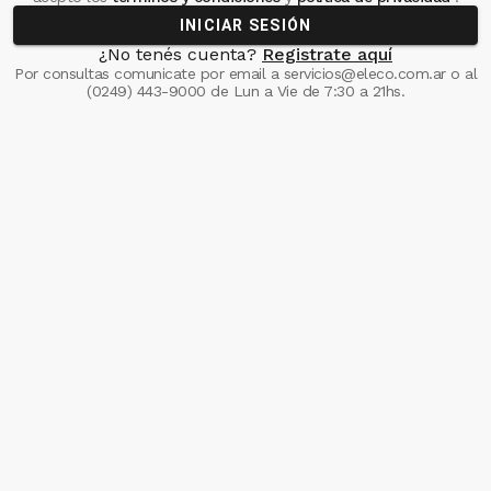
INICIAR SESIÓN
¿No tenés cuenta?
Registrate aquí
Por consultas comunicate
por email a
servicios@eleco.com.ar
o al
(0249) 443-9000
de Lun a Vie de 7:30 a 21hs.