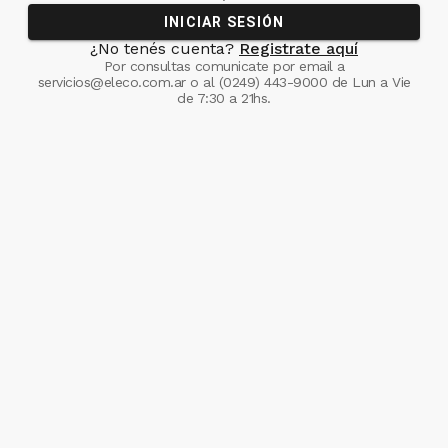
INICIAR SESIÓN
¿No tenés cuenta?
Registrate aquí
Por consultas comunicate
por email a
servicios@eleco.com.ar
o al
(0249) 443-9000
de Lun a Vie
de 7:30 a 21hs.