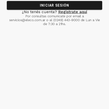
INICIAR SESIÓN
¿No tenés cuenta?
Registrate aquí
Por consultas comunicate
por email a
servicios@eleco.com.ar
o al
(0249) 443-9000
de Lun a Vie
de 7:30 a 21hs.