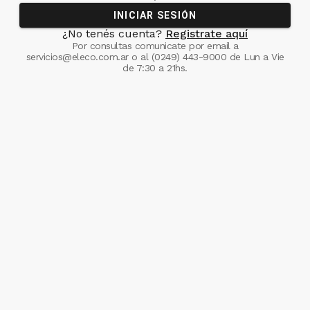
INICIAR SESIÓN
¿No tenés cuenta?
Registrate aquí
Por consultas comunicate
por email a
servicios@eleco.com.ar
o al
(0249) 443-9000
de Lun a Vie
de 7:30 a 21hs.