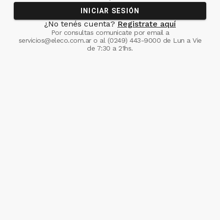
INICIAR SESIÓN
¿No tenés cuenta?
Registrate aquí
Por consultas comunicate
por email a
servicios@eleco.com.ar
o al
(0249) 443-9000
de Lun a Vie
de 7:30 a 21hs.