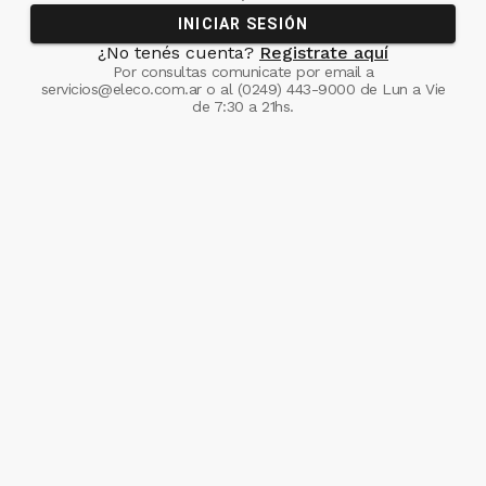
INICIAR SESIÓN
¿No tenés cuenta?
Registrate aquí
Por consultas comunicate
por email a
servicios@eleco.com.ar
o al
(0249) 443-9000
de Lun a Vie
de 7:30 a 21hs.