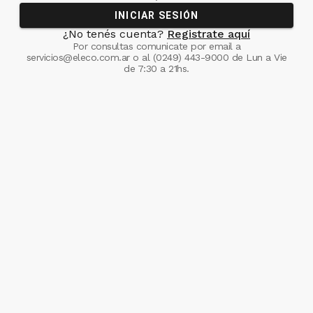
INICIAR SESIÓN
¿No tenés cuenta?
Registrate aquí
Por consultas comunicate
por email a
servicios@eleco.com.ar
o al
(0249) 443-9000
de Lun a Vie
de 7:30 a 21hs.