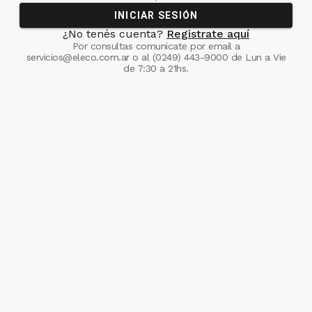
INICIAR SESIÓN
¿No tenés cuenta?
Registrate aquí
Por consultas comunicate
por email a
servicios@eleco.com.ar
o al
(0249) 443-9000
de Lun a Vie
de 7:30 a 21hs.